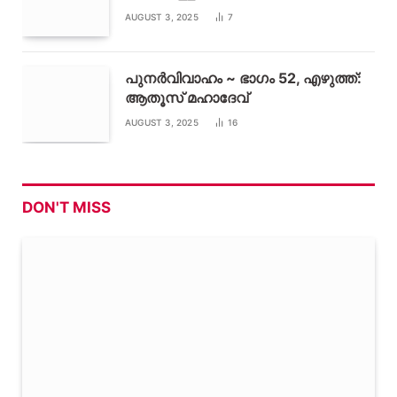
AUGUST 3, 2025
7
പുനർവിവാഹം ~ ഭാഗം 52, എഴുത്ത്:
ആതൂസ് മഹാദേവ്
AUGUST 3, 2025
16
DON'T MISS