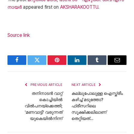
നായർ
appeared first on
AKSHARAKOOTTU
.
Source link
Facebook
Twitter
Pinterest
LinkedIn
Tumblr
Email
PREVIOUS ARTICLE
NEXT ARTICLE
തനിനാടന്‍ വാറ്റ്
കല്ലുപോലുള്ള ഐസ്ക്രീം
കൊച്ചിയില്‍
കഴിച്ച് മടുത്തോ?
വില്‍പനയ്‌ക്കെത്തി;
ഫ്രീസറിലെ
'മണവാട്ടി' വരുന്നത്
സൂക്ഷിക്കലിലാണ്
യുകെയില്‍നിന്ന്
തെറ്റിയത്…